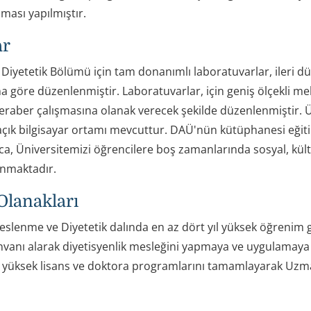
şması yapılmıştır.
ar
Diyetetik Bölümü için tam donanımlı laboratuvarlar, ileri dü
a göre düzenlenmiştir. Laboratuvarlar, için geniş ölçekli me
eraber çalışmasına olanak verecek şekilde düzenlenmiştir. Ün
açık bilgisayar ortamı mevcuttur. DAÜ'nün kütüphanesi eğit
ıca, Üniversitemizi öğrencilere boş zamanlarında sosyal, kült
unmaktadır.
Olanakları
Beslenme ve Diyetetik dalında en az dört yıl yüksek öğrenim 
nvanı alarak diyetisyenlik mesleğini yapmaya ve uygulamaya 
r yüksek lisans ve doktora programlarını tamamlayarak Uzman