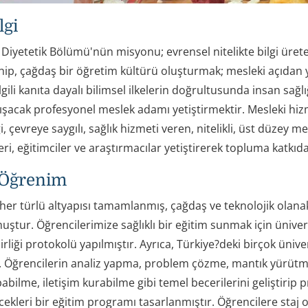
lgi
iyetetik Bölümü'nün misyonu; evrensel nitelikte bilgi üreten
hip, çağdaş bir öğretim kültürü oluşturmak; mesleki açıdan y
lgili kanıta dayalı bilimsel ilkelerin doğrultusunda insan sağlığ
ışacak profesyonel meslek adamı yetiştirmektir. Mesleki hizme
 çevreye saygılı, sağlık hizmeti veren, nitelikli, üst düzey 
ri, eğitimciler ve araştırmacılar yetiştirerek topluma katkıd
 Öğrenim
r türlü altyapısı tamamlanmış, çağdaş ve teknolojik olanak
uştur. Öğrencilerimize sağlıklı bir eğitim sunmak için ünive
irliği protokolü yapılmıştır. Ayrıca, Türkiye?deki birçok ün
. Öğrencilerin analiz yapma, problem çözme, mantık yürütme
abilme, iletişim kurabilme gibi temel becerilerini geliştirip 
ecekleri bir eğitim programı tasarlanmıştır. Öğrencilere staj 