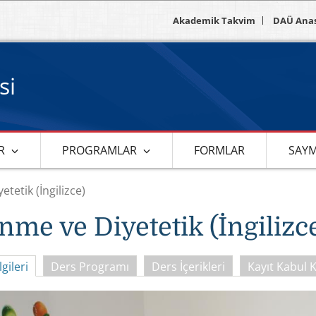
Akademik Takvim
DAÜ Ana
si
R
PROGRAMLAR
FORMLAR
SAY
tetik (İngilizce)
nme ve Diyetetik (İngilizc
gileri
Ders Programı
Ders İçerikleri
Kayıt Kabul K