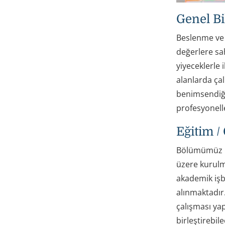
Genel Bi
Beslenme ve D
değerlere sa
yiyeceklerle i
alanlarda çal
benimsendiği,
profesyonelle
Eğitim /
Bölümümüz he
üzere kurulm
akademik işb
alınmaktadır
çalışması yap
birleştirebil