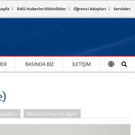
sayfa
DAÜ Haberler/Etkinlikler
Öğrenci Adayları
Servisler
MER
BASINDA BIZ
İLETIŞIM
e)
oşulları
Mezunlarımız ne diyor