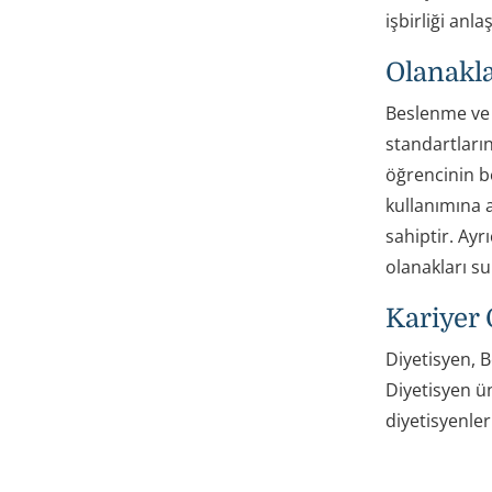
işbirliği anla
Olanakl
Beslenme ve 
standartların
öğrencinin b
kullanımına 
sahiptir. Ayr
olanakları s
Kariyer 
Diyetisyen, 
Diyetisyen ü
diyetisyenle