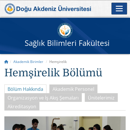
Sağlık Bilimleri Fakültesi
Akademik Birimler
Hemşirelik
Hemşirelik Bölümü
Bölüm Hakkında
Akademik Personel
Organizasyon ve İş Akış Şemaları
Ünitelerimiz
Akreditasyon